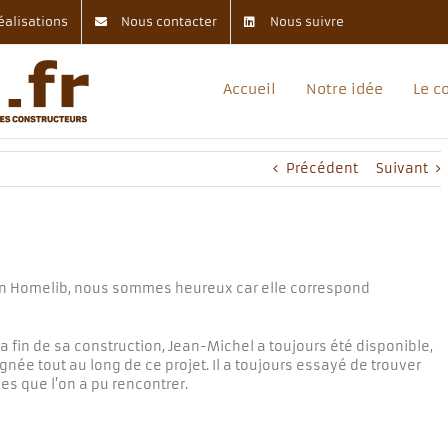
éalisations
Nous contacter
Nous suivre
Accueil
Notre idée
Le c
Précédent
Suivant
n Homelib, nous sommes heureux car elle correspond
a fin de sa construction, Jean-Michel a toujours été disponible,
née tout au long de ce projet. Il a toujours essayé de trouver
s que l’on a pu rencontrer.