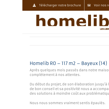
Passer
Télécharger notre brochure
Voir nos r
au
contenu
Homelib R0 – 117 m2 – Bayeux (14)
Après quelques mois passés dans notre maiso
complètement à nos attentes.
Du début du projet, de son élaboration jusqu’à l
de bon conseil et sa positivité nous a accompag
des solutions à moindre coût aux problématique
Nous nous sommes vraiment sentis épaulés.