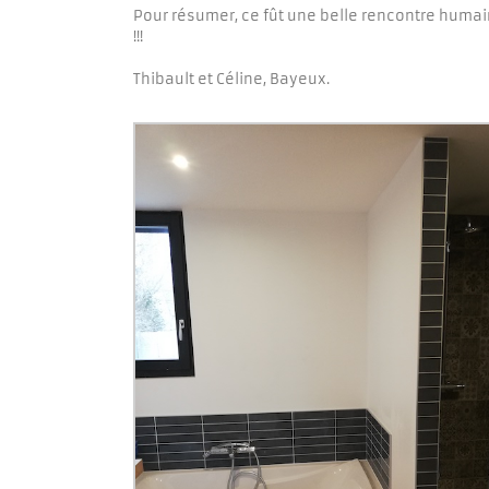
Pour résumer, ce fût une belle rencontre humai
!!!
Thibault et Céline, Bayeux.