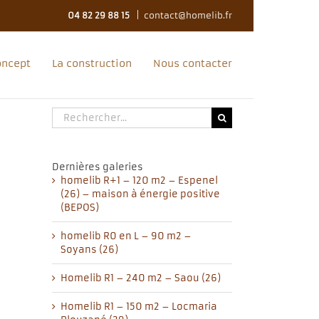
04 82 29 88 15
|
contact@homelib.fr
oncept
La construction
Nous contacter
Rechercher:
Dernières galeries
homelib R+1 – 120 m2 – Espenel
(26) – maison à énergie positive
(BEPOS)
homelib R0 en L – 90 m2 –
Soyans (26)
Homelib R1 – 240 m2 – Saou (26)
Homelib R1 – 150 m2 – Locmaria