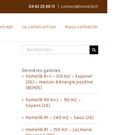
04 82 29 88 15
|
contact@homelib.fr
oncept
La construction
Nous contacter
Rechercher:
Dernières galeries
homelib R+1 – 120 m2 – Espenel
(26) – maison à énergie positive
(BEPOS)
homelib R0 en L – 90 m2 –
Soyans (26)
Homelib R1 – 240 m2 – Saou (26)
Homelib R1 – 150 m2 – Locmaria