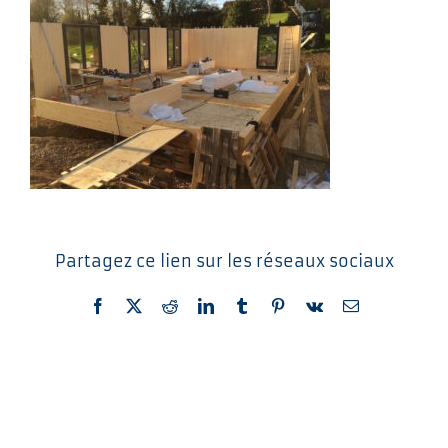
Partagez ce lien sur les réseaux sociaux
Facebook
X
Reddit
LinkedIn
Tumblr
Pinterest
Vk
Email