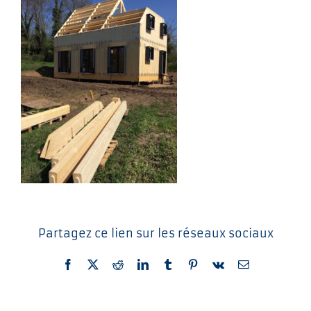
Partagez ce lien sur les réseaux sociaux
Facebook
X
Reddit
LinkedIn
Tumblr
Pinterest
Vk
Email