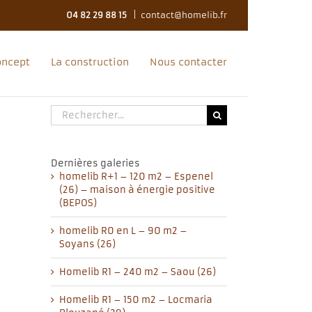
04 82 29 88 15
|
contact@homelib.fr
oncept
La construction
Nous contacter
Rechercher:
Dernières galeries
homelib R+1 – 120 m2 – Espenel
(26) – maison à énergie positive
(BEPOS)
homelib R0 en L – 90 m2 –
Soyans (26)
Homelib R1 – 240 m2 – Saou (26)
Homelib R1 – 150 m2 – Locmaria