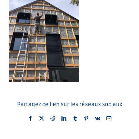
Partagez ce lien sur les réseaux sociaux
Facebook
X
Reddit
LinkedIn
Tumblr
Pinterest
Vk
Email